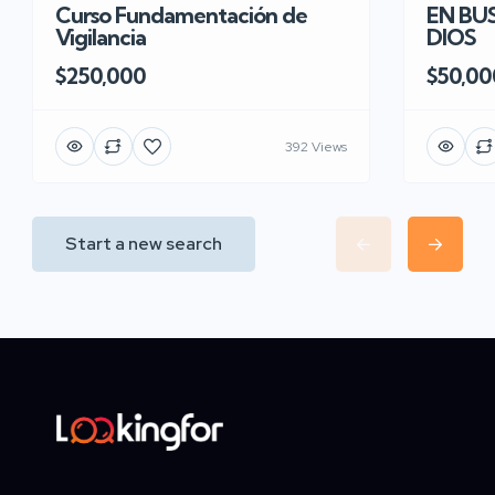
EN BU
Curso Fundamentación de
DIOS
Vigilancia
$50,00
$250,000
392 Views
Start a new search