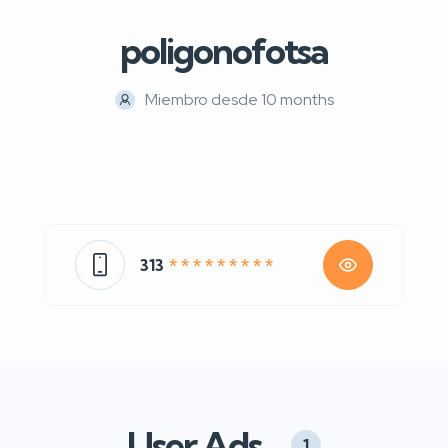
poligonofotsa
Miembro desde 10 months
313
* * * * * * * * *
User Ads
1