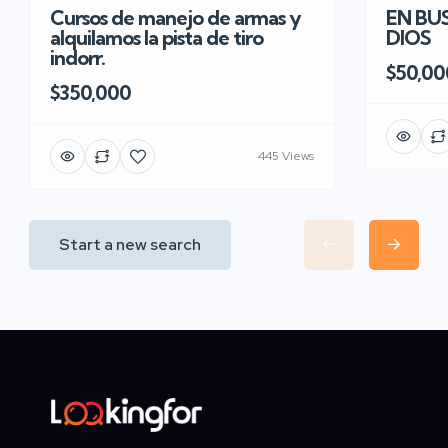
Cursos de manejo de armas y
EN BU
alquilamos la pista de tiro
DIOS
indorr.
$50,00
$350,000
445 Views
Start a new search