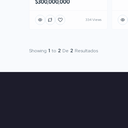
$300,000,000
334 Views
Showing
1
to
2
De
2
Resultados