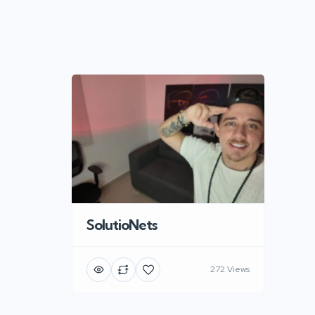
SolutioNets
272 Views