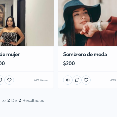
de mujer
Sombrero de moda
00
$200
449 Views
499 
to
2
De
2
Resultados