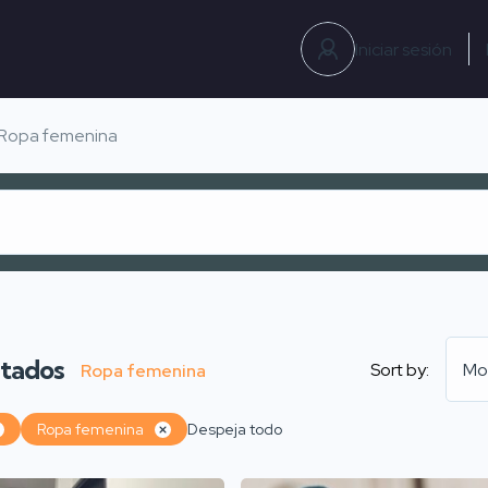
Iniciar sesión
Ropa femenina
ltados
Sort by:
Mo
Ropa femenina
Ropa femenina
Despeja todo