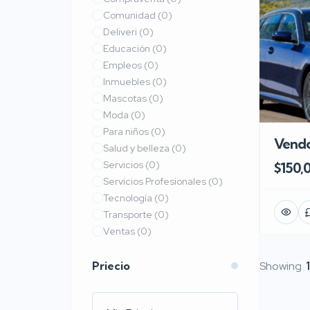
Comunidad
(0)
Deliveri
(0)
Educación
(0)
Empleos
(0)
Inmuebles
(0)
Mascotas
(0)
Moda
(0)
Para niños
(0)
Vend
Salud y belleza
(0)
Servicios
(0)
$150,
Servicios Profesionales
(0)
Tecnología
(0)
Transporte
(0)
Ventas
(0)
Priecio
Showing
1