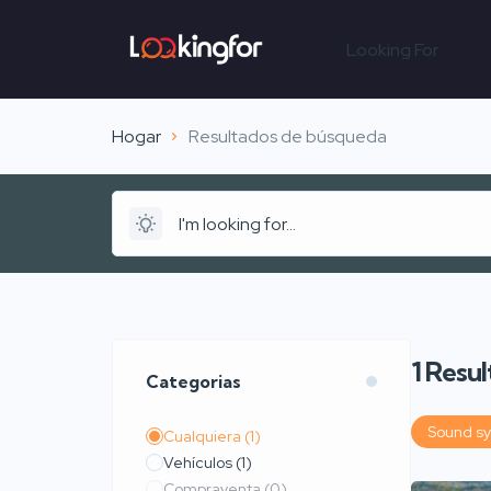
Looking For
Hogar
Resultados de búsqueda
1
Resul
Categorias
Sound s
Cualquiera
(1)
Vehículos
(1)
Compraventa
(0)