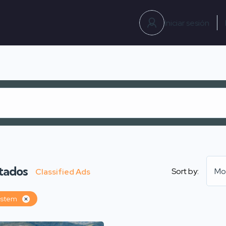
Iniciar sesión
tados
Sort by:
Mo
Classified Ads
ystem